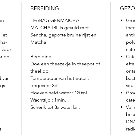
BEREIDING
GEZO
en
TEABAG GENMAICHA
Gro
MATCHA-IRI is gevuld met
the
 Het
Sencha, gepofte bruine rijst en
anti
ha-
Matcha
pol
t voor
cat
or de
Bereiding
Cat
Doe een theezakje in theepot of
eff
theekop
ont
d van
Temperatuur van het water :
bac
ags
ongeveer 8oº
viru
Hoeveelheid water : 120ml
Gro
Wachttijd : 1min.
cate
Schenk tot 3x water bij.
Vol 
bes
e
DNA 
a
radi