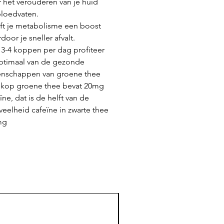
 het verouderen van je huid
bloedvaten.
ft je metabolisme een boost
door je sneller afvalt.
3-4 koppen per dag profiteer
optimaal van de gezonde
enschappen van groene thee
 kop groene thee bevat 20mg
ïne, dat is de helft van de
eelheid cafeïne in zwarte thee
mg
Award winning