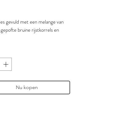
jes gevuld met een melange van
gepofte bruine rijstkorrels en
.
ing van 14 piramide gevormde
 (5x5cm) van 5 gram. De nylon
s biologisch afbreekbaar en
eerbaar.
Nu kopen