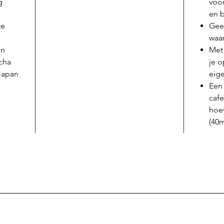
g
voor
en 
te
Gee
waar
en
Met 
cha
je 
Japan
eig
Een
cafe
hoev
(40