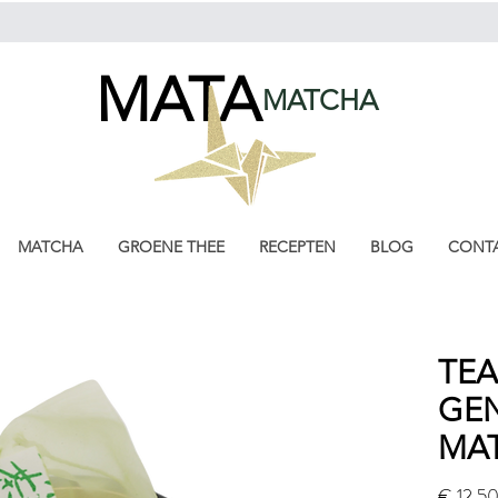
MATCHA
MATA
MATCHA
MATCHA
GROENE THEE
RECEPTEN
BLOG
CONT
TE
GE
MAT
€ 12,5