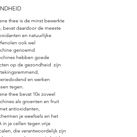
NDHEID
ene thee is de minst bewerkte
e, bevat daardoor de meeste
oxidanten en natuurlijke
yfenolen ook wel
echine genoemd
echines hebben goede
ecten op de gezondheid zijn
stekingsremmend,
teriedodend en werken
ssen tegen.
ene thee bevat 10x zoveel
chines als groenten en fruit
met antioxidanten,
chermen je weefsels en het
in je cellen tegen vrije
calen, die verantwoordelijk zijn