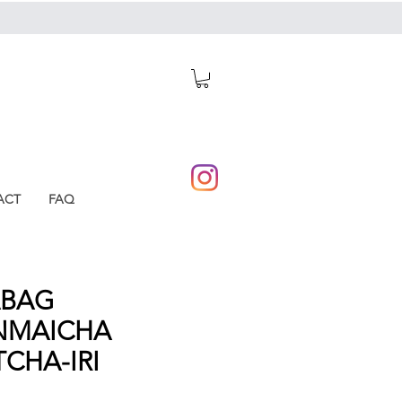
ACT
FAQ
ABAG
NMAICHA
CHA-IRI
Prijs
0