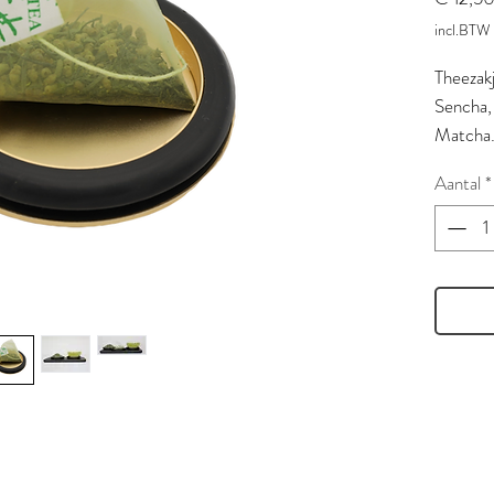
incl.BTW
Theezak
Sencha, 
Matcha
Verpakk
Aantal
*
teabags
teabag i
compost