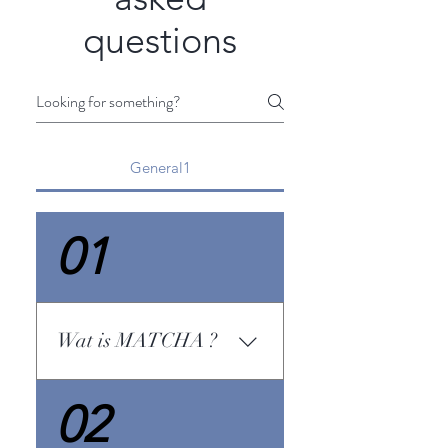
questions
General1
01
Wat is MATCHA ?
Matcha is tot poeder
02
gemalen gestoomde,
gedroogde